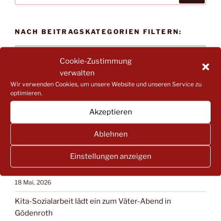
NACH BEITRAGSKATEGORIEN FILTERN:
NACH
Cookie-Zustimmung
BEITRAGSKATEGORIEN
verwalten
FILTERN:
Wir verwenden Cookies, um unsere Website und unseren Service zu
optimieren.
NEUESTE BEITRÄGE
Akzeptieren
„Kinder stärken und schützen“: Einladung zu
Impulsveranstaltungen zum Kinderschutz (online)
Ablehnen
31 Mai, 2026
Einstellungen anzeigen
Stellungnahme des LEA RLP zum Koalitionsvertrag
von CDU und SPD
18 Mai, 2026
Kita-Sozialarbeit lädt ein zum Väter-Abend in
Gödenroth