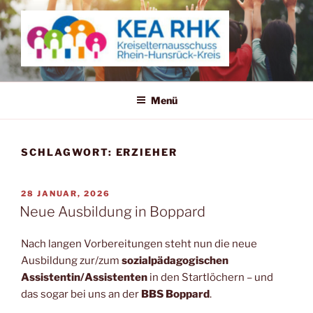
Zum
Inhalt
springen
KREISELTERNAUSSCHUSS
RHEIN-HUNSRÜCK-KREIS
Menü
SCHLAGWORT:
ERZIEHER
VERÖFFENTLICHT
28 JANUAR, 2026
AM
Neue Ausbildung in Boppard
Nach langen Vorbereitungen steht nun die neue
Ausbildung zur/zum
sozialpädagogischen
Assistentin/Assistenten
in den Startlöchern – und
das sogar bei uns an der
BBS Boppard
.