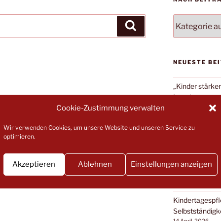
NACH
Suchen
BEITRAGSKA
FILTERN:
NEUESTE BE
„Kinder stärke
Impulsveransta
Cookie-Zustimmung verwalten
31 Mai, 2026
Stellungnahme
Wir verwenden Cookies, um unsere Website und unseren Service zu
Koalitionsvert
optimieren.
18 Mai, 2026
Kita-Sozialarbe
Akzeptieren
Ablehnen
Einstellungen anzeigen
Gödenroth
30 April, 2026
Kindertagespfl
Selbstständigk