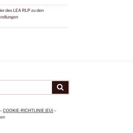
ier des LEA RLP zu den
andlungen
Suchen
–
COOKIE-RICHTLINIE (EU)
–
ten