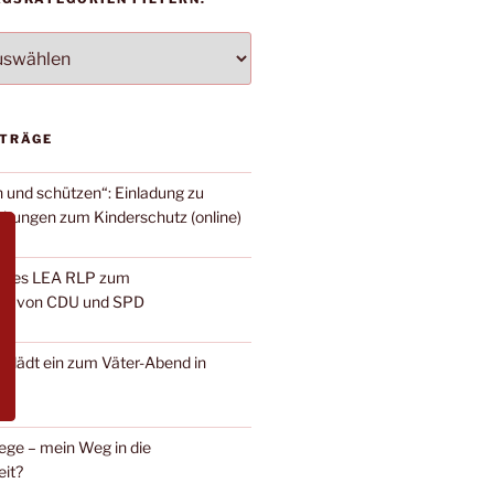
TEGORIEN
ITRÄGE
n und schützen“: Einladung zu
ltungen zum Kinderschutz (online)
 des LEA RLP zum
rag von CDU und SPD
it lädt ein zum Väter-Abend in
ege – mein Weg in die
eit?