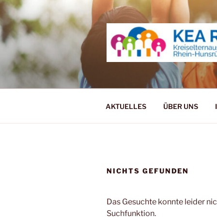
Zum
Inhalt
springen
KREISELT
KREIS
AKTUELLES
ÜBER UNS
NICHTS GEFUNDEN
Das Gesuchte konnte leider nich
Suchfunktion.