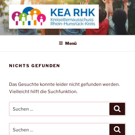
Zum
Inhalt
springen
KREISELTERNAUSSCHUSS
RHEIN-HUNSRÜCK-KREIS
Menü
NICHTS GEFUNDEN
Das Gesuchte konnte leider nicht gefunden werden.
Vielleicht hilft die Suchfunktion.
Suchen
Suche
nach:
Suchen
Suche
nach: