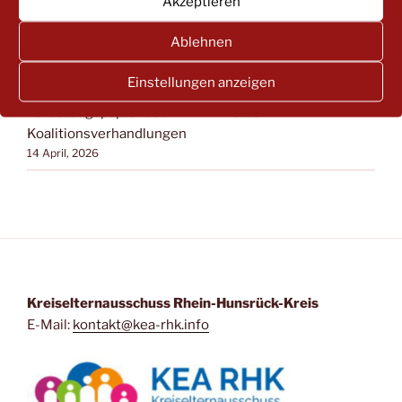
Akzeptieren
30 April, 2026
Kindertagespflege – mein Weg in die
Ablehnen
Selbstständigkeit?
14 April, 2026
Einstellungen anzeigen
Forderungspapier des LEA RLP zu den
Koalitionsverhandlungen
14 April, 2026
Kreiselternausschuss Rhein-Hunsrück-Kreis
E-Mail:
kontakt@kea-rhk.info