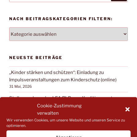
NACH BEITRAGSKATEGORIEN FILTERN:
NACH
BEITRAGSKATEGORIEN
FILTERN:
NEUESTE BEITRÄGE
„Kinder stärken und schützen“: Einladung zu
Impulsveranstaltungen zum Kinderschutz (online)
31 Mai, 2026
Stellungnahme des LEA RLP zum Koalitionsvertrag
von CDU und SPD
Cookie-Zustimmung
18 Mai, 2026
verwalten
Wir verwenden Cookies, um unsere Website und unseren Service zu
Kita-Sozialarbeit lädt ein zum Väter-Abend in
optimieren.
Gödenroth