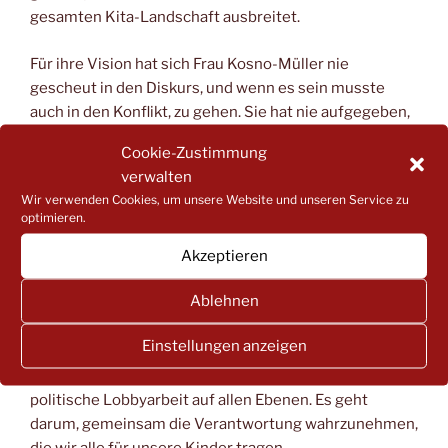
gesamten Kita-Landschaft ausbreitet.
Für ihre Vision hat sich Frau Kosno-Müller nie
gescheut in den Diskurs, und wenn es sein musste
auch in den Konflikt, zu gehen. Sie hat nie aufgegeben,
auch wenn sie auf noch so großes Unverständnis und
Cookie-Zustimmung
festgefahrene Einstellungen stieß. Konsequent hat sie
verwalten
gegen die veralteten Vorstellungen gekämpft, dass die
Wir verwenden Cookies, um unsere Website und unseren Service zu
Pädagogik einer Kita Eltern nichts angehe oder – noch
optimieren.
schlimmer – dass Eltern die pädagogischen und
Akzeptieren
strukturellen Zusammenhänge hier gar nicht
verstehen können.
Ablehnen
Zu ihren wichtigsten Botschaften gehört noch heute:
Elternvertretungen sind keine Festkomitees. Vielmehr
Einstellungen anzeigen
geht es dabei um die Gestaltung der Kitas vor Ort und
um die Gestaltung der Rahmenbedingungen durch
politische Lobbyarbeit auf allen Ebenen. Es geht
darum, gemeinsam die Verantwortung wahrzunehmen,
die wir alle für unsere Kinder tragen.