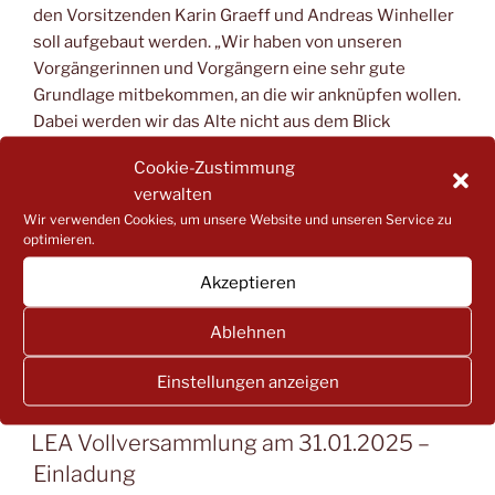
den Vorsitzenden Karin Graeff und Andreas Winheller
soll aufgebaut werden. „Wir haben von unseren
Vorgängerinnen und Vorgängern eine sehr gute
Grundlage mitbekommen, an die wir anknüpfen wollen.
Dabei werden wir das Alte nicht aus dem Blick
verlieren, während wir in die Zukunft sehen.“, so die
Cookie-Zustimmung
neue Vorsitzende. Der LEA steht dafür, die
verwalten
Möglichkeiten umzusetzen, die das Kita-System
Wir verwenden Cookies, um unsere Website und unseren Service zu
bereits jetzt schon bietet. Es gilt gemeinsam an
optimieren.
Lösungen zu arbeiten und die Situation für die Kita-
Familien weiter zu verbessern. Denn, „Kindheit lässt
Akzeptieren
sich nicht wiederholen“ und es gibt keine gute Kita
Ablehnen
ohne gute Elternmitwirkung.
Einstellungen anzeigen
VERÖFFENTLICHT
22 JANUAR, 2025
AM
LEA Vollversammlung am 31.01.2025 –
Einladung