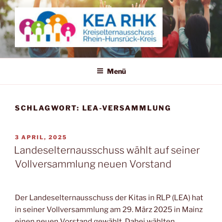
Zum
Inhalt
springen
KREISELTERNAUSSCHUSS
RHEIN-HUNSRÜCK-KREIS
Menü
SCHLAGWORT:
LEA-VERSAMMLUNG
VERÖFFENTLICHT
3 APRIL, 2025
AM
Landeselternausschuss wählt auf seiner
Vollversammlung neuen Vorstand
Der Landeselternausschuss der Kitas in RLP (LEA) hat
in seiner Vollversammlung am 29. März 2025 in Mainz
einen neuen Vorstand gewählt. Dabei wählten