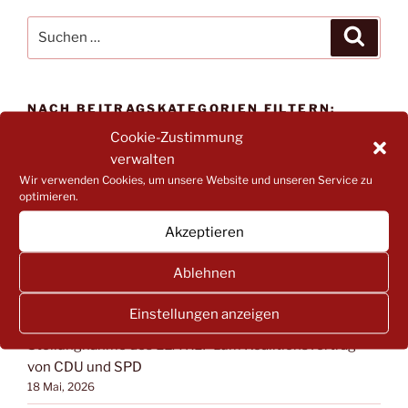
Suchen
Suche
nach:
NACH BEITRAGSKATEGORIEN FILTERN:
Cookie-Zustimmung
NACH
verwalten
BEITRAGSKATEGORIEN
Wir verwenden Cookies, um unsere Website und unseren Service zu
FILTERN:
optimieren.
NEUESTE BEITRÄGE
Akzeptieren
„Kinder stärken und schützen“: Einladung zu
Ablehnen
Impulsveranstaltungen zum Kinderschutz (online)
31 Mai, 2026
Einstellungen anzeigen
Stellungnahme des LEA RLP zum Koalitionsvertrag
von CDU und SPD
18 Mai, 2026