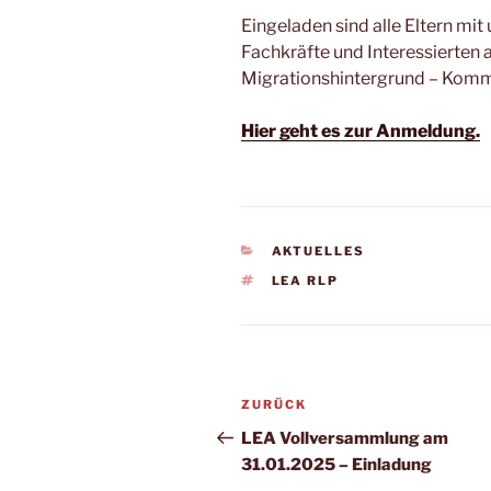
Eingeladen sind alle Eltern mi
Fachkräfte und Interessierten
Migrationshintergrund – Komm
Hier geht es zur Anmeldung.
KATEGORIEN
AKTUELLES
SCHLAGWÖRTER
LEA RLP
Beitragsnavigation
Vorheriger
ZURÜCK
Beitrag
LEA Vollversammlung am
31.01.2025 – Einladung