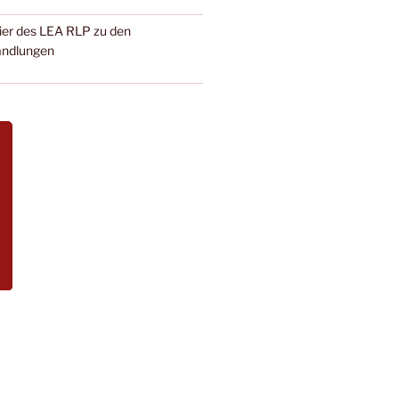
ier des LEA RLP zu den
andlungen