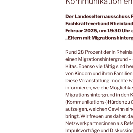
Kommunikation en
Der Landeselternausschuss R
Fachkräfteverband Rheinland
Februar 2025, um 19:30 Uhr
„
Eltern mit Migrationshinte
Rund 28 Prozent der in Rhein
einen Migrationshintergrund – d
Kitas. Ebenso vielfältig sind b
von Kindern und ihren Familien
Diese Veranstaltung möchte Fa
informieren, welche Möglichkeit
Migrationshintergrund in den 
(Kommunikations-)Hürden zu ü
aufzeigen, welchen Gewinn eine
bringt. Wir freuen uns daher, da
Netzwerkpartner:innen als Refe
Impulsvorträge und Diskussio