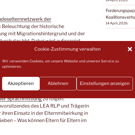
14 April, 2026
Forderungspap
Koalitionsverh
deselternnetzwerk der
14 April, 2026
: Beleuchtung der historische
ung mit Migrationshintergrund und der
urch das bbt. Dabei wird aufgezeigt,
n durch gezielte Elternbeteiligung
Cookie-Zustimmung verwalten
Wir verwenden Cookies, um unsere Website und unseren Service zu
andra Küchler vom Haus der
optimieren.
r Kommunikation können Teilhabe und
 erschweren – auch in der
Akzeptieren
Ablehnen
Einstellungen anzeigen
 Ihnen zeigen, wie positiv sich
r alle Personen in Kitas auswirken kann
der Sprachmittlung
zu folgen.
nvorsitzendes des LEA RLP und Trägerin
ihren Einsatz in der Elternmitwirkung in
eben – Was können Eltern für Eltern im