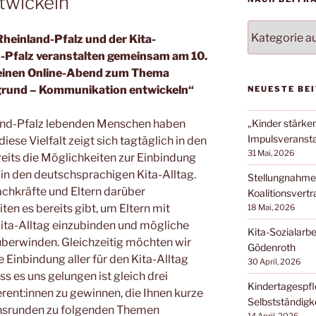
twickeln
NACH
heinland-Pfalz und der Kita-
BEITRAGSKA
-Pfalz veranstalten gemeinsam am 10.
FILTERN:
 einen Online-Abend zum Thema
rgrund – Kommunikation entwickeln“
NEUESTE BE
land-Pfalz lebenden Menschen haben
„Kinder stärke
Impulsveransta
iese Vielfalt zeigt sich tagtäglich in den
31 Mai, 2026
ereits die Möglichkeiten zur Einbindung
 in den deutschsprachigen Kita-Alltag.
Stellungnahme
chkräfte und Eltern darüber
Koalitionsvert
en es bereits gibt, um Eltern mit
18 Mai, 2026
Kita-Alltag einzubinden und mögliche
Kita-Sozialarbe
berwinden. Gleichzeitig möchten wir
Gödenroth
 Einbindung aller für den Kita-Alltag
30 April, 2026
ss es uns gelungen ist gleich drei
Kindertagespfl
rent:innen zu gewinnen, die Ihnen kurze
Selbstständigk
nsrunden zu folgenden Themen