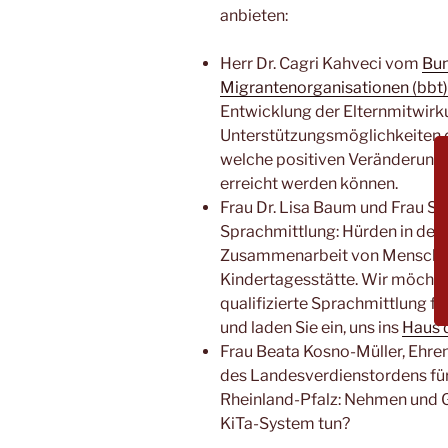
anbieten:
Herr Dr. Cagri Kahveci vom
Bun
Migrantenorganisationen (bbt)
Entwicklung der Elternmitwirk
Unterstützungsmöglichkeiten d
welche positiven Veränderunge
erreicht werden können.
Frau Dr. Lisa Baum und Frau S
Sprachmittlung: Hürden in de
Zusammenarbeit von Menschen
Kindertagesstätte. Wir möchten
qualifizierte Sprachmittlung fü
und laden Sie ein, uns ins
Haus 
Frau Beata Kosno-Müller, Ehre
des Landesverdienstordens für 
Rheinland-Pfalz: Nehmen und G
KiTa-System tun?