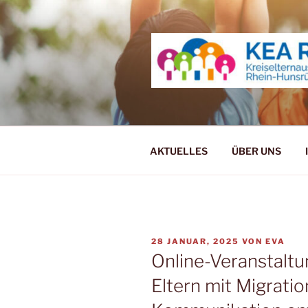
Zum
Inhalt
springen
KREISELT
KREIS
AKTUELLES
ÜBER UNS
VERÖFFENTLICHT
28 JANUAR, 2025
VON
EVA
AM
Online-Veranstaltu
Eltern mit Migrati